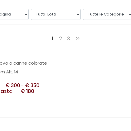
1
2
3
 Uovo a canne colorate
m Alt. 14
€ 300
-
€ 350
'asta
€ 180