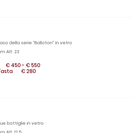
Vaso della serie “Balloton” in vetro
cm Alt. 23
€ 450
-
€ 550
'asta
€ 280
Due bottiglie in vetro
m Alt. 12,5