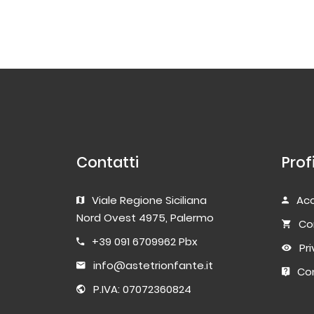
Contatti
Prof
Viale Regione Siciliana
Acc
Nord Ovest 4975, Palermo
Co
+39 091 6709962 Pbx
Pr
info@astetrionfante.it
Con
P.IVA: 07072360824