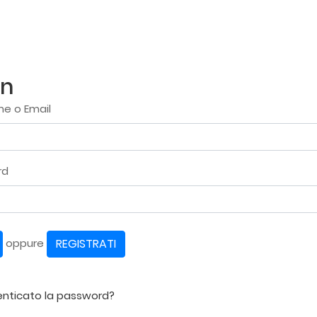
in
e o Email
rd
REGISTRATI
oppure
enticato la password?