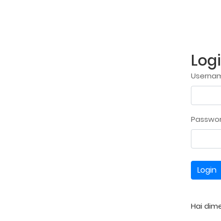
Log
Usernam
Passwo
Login
Hai dim