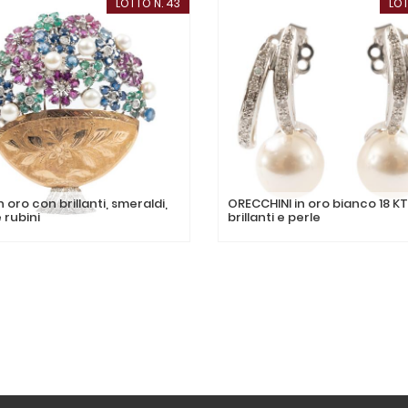
LOTTO N. 43
LOT
n oro con brillanti, smeraldi,
ORECCHINI in oro bianco 18 K
e rubini
brillanti e perle