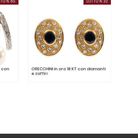
TO N. 65
LOTTO N. 32
T con
ORECCHINI in oro 18 KT con diamanti
ANELLO
e zaffiri
diaman