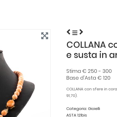
COLLANA con
e susta in 
Stima € 250 - 300
Base d'Asta € 120
COLLANA con sfere in cora
91,70).
Categoria:
Gioielli
ASTA 121bis