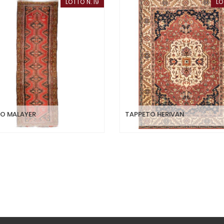
LOTTO N. 19
LO
O MALAYER
TAPPETO HERIVAN