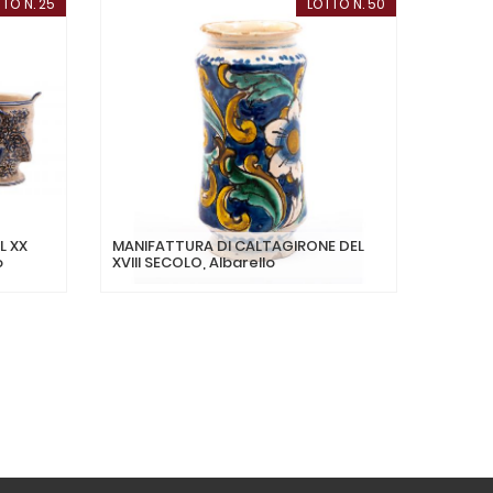
TO N. 25
LOTTO N. 50
L XX
MANIFATTURA DI CALTAGIRONE DEL
MANIFA
o
XVIII SECOLO, Albarello
FINE D