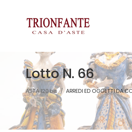
Lotto N. 66
ASTA 120 bis
ARREDI ED OGGETTI DA C