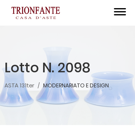
Lotto N. 2098
ASTA 131ter
MODERNARIATO E DESIGN