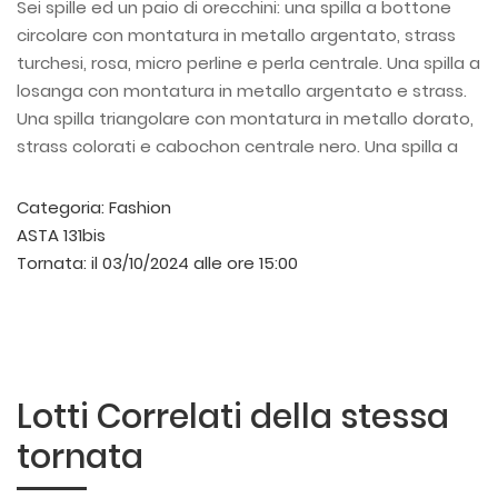
Sei spille ed un paio di orecchini: una spilla a bottone
circolare con montatura in metallo argentato, strass
turchesi, rosa, micro perline e perla centrale. Una spilla a
losanga con montatura in metallo argentato e strass.
Una spilla triangolare con montatura in metallo dorato,
strass colorati e cabochon centrale nero. Una spilla a
bottone circolare con montatura in metallo dorato e
strass grigi e opalescenti. Una spilla a tralcio fiorito con
Categoria:
Fashion
montatura in metallo argentato e strass. Una spilla
ASTA 131bis
arcata con montatura in metallo argentato, strass e
Tornata:
il 03/10/2024 alle ore 15:00
cabochon in pietra verde. Un paio di orecchini con
montatura in metallo argentato e strass di differente
taglio. Livi difetti e mancanze.
Lotti Correlati della stessa
tornata