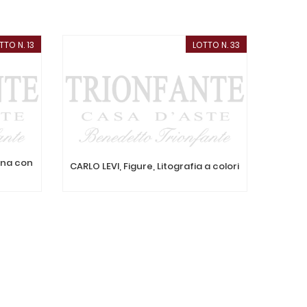
TTO N. 13
LOTTO N. 33
ena con
FRANCO
CARLO LEVI, Figure, Litografia a colori
Litogra