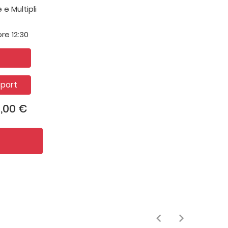
e Multipli
ore 12:30
eport
0,00 €