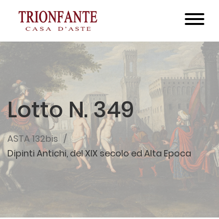
Lotto N. 349
ASTA 132bis
Dipinti Antichi, del XIX secolo ed Alta Epoca