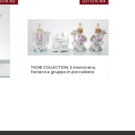
TO N. 153
LOTTO N. 184
TICHE COLLECTION, 2 monocera,
MANIFA
fioriera e gruppo in porcellana
'900, S