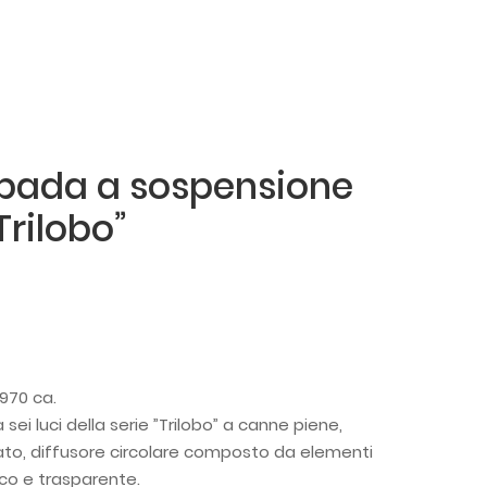
mpada a sospensione
Trilobo”
1970 ca.
i luci della serie ”Trilobo” a canne piene,
ato, diffusore circolare composto da elementi
sco e trasparente.