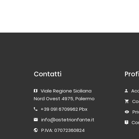
Contatti
Prof
Viale Regione Siciliana
Acc
Nord Ovest 4975, Palermo
Co
+39 091 6709962 Pbx
Pr
info@astetrionfante.it
Con
P.IVA: 07072360824