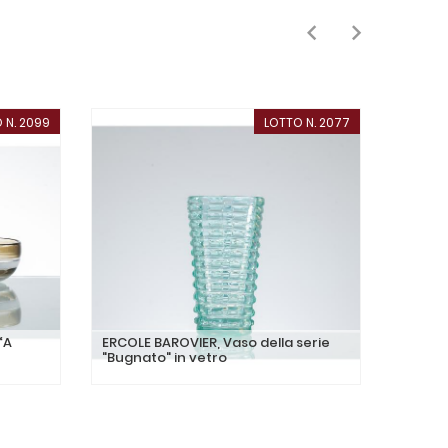
 N. 2099
LOTTO N. 2077
“A
ERCOLE BAROVIER, Vaso della serie
ALFRED
"Bugnato" in vetro
soffitt