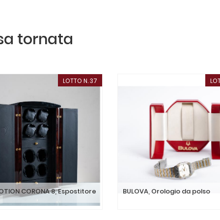
ssa tornata
LOTTO N. 37
LOT
OTION CORONA 8, Espostitore
BULOVA, Orologio da polso