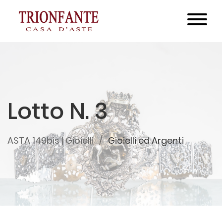
Lotto N. 3
ASTA 149bis | Gioielli
Gioielli ed Argenti