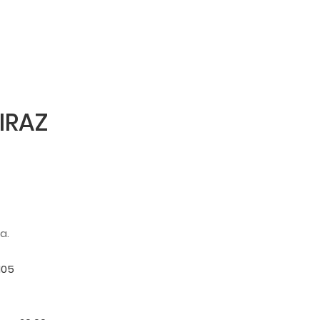
IRAZ
a.
105