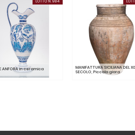
LOTTO N. 984
LOTT
MANIFATTURA SICILIANA DEL XI
 ANFORA in ceramica
SECOLO, Piccola giara