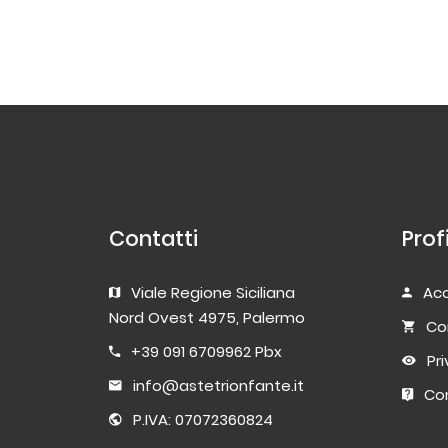
Contatti
Prof
Viale Regione Siciliana
Acc
Nord Ovest 4975, Palermo
Co
+39 091 6709962 Pbx
Pr
info@astetrionfante.it
Con
P.IVA: 07072360824